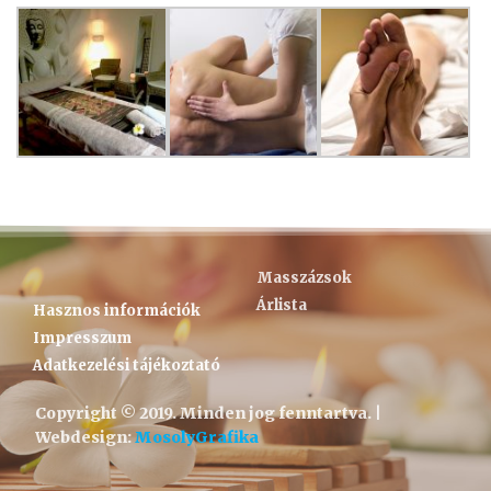
Masszázsok
Árlista
Hasznos információk
Impresszum
Adatkezelési tájékoztató
Copyright © 2019. Minden jog fenntartva. |
Webdesign:
MosolyGrafika