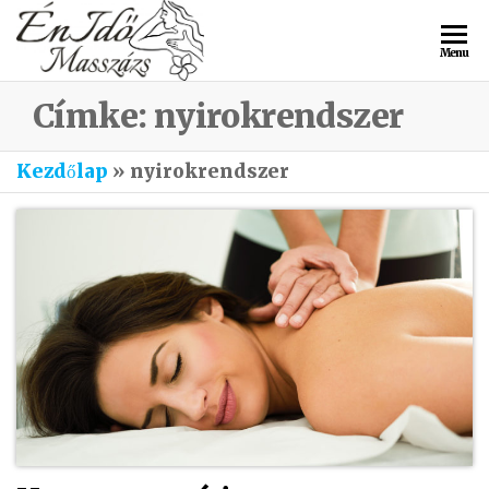
ÉnIdő
Masszázs
Menu
Veszprém
Masszázs
Címke:
nyirokrendszer
Kezdőlap
»
nyirokrendszer